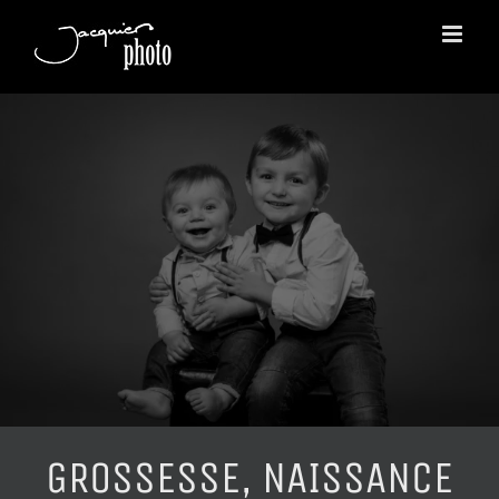
Passer
au
contenu
GROSSESSE, NAISSANCE